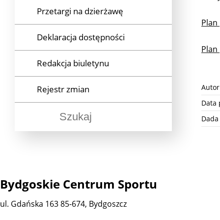
Przetargi na dzierżawę
Władze i struktura
Wyniki naborów
Plan
Deklaracja dostępności
Regulamin BCS
Ochrona danych osobowych
W toku
Plan
Redakcja biuletynu
Kontakt i lokalizacja
Rozstrzygnięte
Autor
Rejestr zmian
Data 
Dada 
Bydgoskie Centrum Sportu
ul. Gdańska 163 85-674, Bydgoszcz