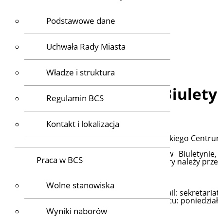
Podstawowe dane
Uchwała Rady Miasta
Władze i struktura
Witamy na stronie Biulet
Sportu.
Regulamin BCS
Kontakt i lokalizacja
Biuletyn Informacji Publicznej (BIP) Bydgoskiego Centr
Informacje publiczne nieudostępnione w Biuletyn
Praca w BCS
o udostępnienie informacji publicznej, który należy prze
Bydgoskie Centrum Sportu
ul. Gdańska 163 85-674 Bydgoszcz
Wolne stanowiska
telefon: 52 376 22 22 fax: 52 376 22 24 e-mail: sekretar
Godziny pracy Bydgoskiego Centrum Sportu: poniedziałek
Wyniki naborów
Aktualności