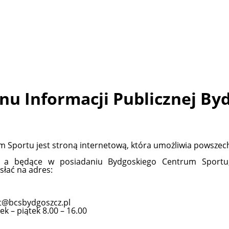
ynu Informacji Publicznej B
um Sportu jest stroną internetową, która umożliwia powszech
ie, a będące w posiadaniu Bydgoskiego Centrum Spor
słać na adres:
iat@bcsbydgoszcz.pl
 – piątek 8.00 – 16.00