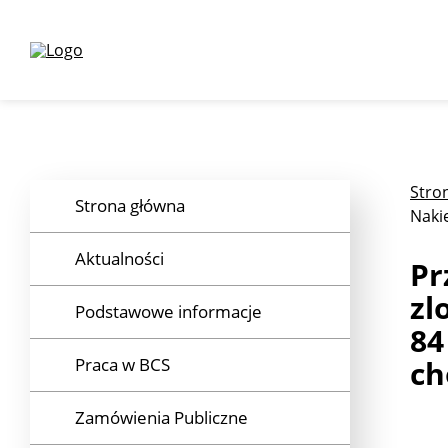
przeskocz do treści menu
przeskocz do treści strony
Stro
Strona główna
Naki
Aktualności
Pr
zl
Podstawowe informacje
84
Praca w BCS
ch
Podstawowe dane
Zamówienia Publiczne
Uchwała Rady Miasta
Wolne stanowiska