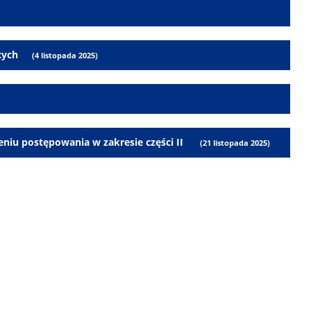
cych
(4 listopada 2025)
eniu postępowania w zakresie części II
(21 listopada 2025)