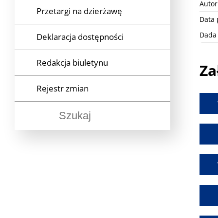
Autor
Przetargi na dzierżawę
Władze i struktura
Wyniki naborów
Data 
Dada 
Deklaracja dostępności
Regulamin BCS
Ochrona danych osobowych
W toku
Redakcja biuletynu
Kontakt i lokalizacja
Rozstrzygnięte
Za
Rejestr zmian