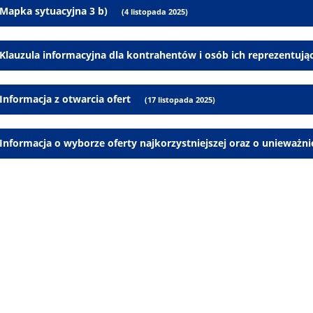
Mapka sytuacyjna 3 b)
(4 listopada 2025)
Klauzula informacyjna dla kontrahentów i osób ich reprezentują
Informacja z otwarcia ofert
(17 listopada 2025)
Informacja o wyborze oferty najkorzystniejszej oraz o unieważni